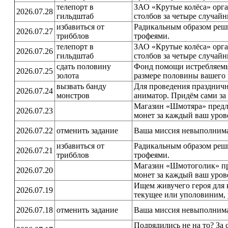
телепорт в
ЗАО «Крутые колёса» орга
2026.07.28
гильдштаб
столбов за четыре случайн
избавиться от
Радикальным образом реш
2026.07.27
трибблов
трофеями.
телепорт в
ЗАО «Крутые колёса» орга
2026.07.26
гильдштаб
столбов за четыре случайн
сдать половину
Фонд помощи истребляемы
2026.07.25
золота
размере половины вашего 
вызвать банду
Для проведения праздничн
2026.07.24
монстров
аниматор. Придём сами за 
Магазин «Шмотяра» предл
2026.07.23
монет за каждый ваш уров
2026.07.22
отменить задание
Ваша миссия невыполнима
избавиться от
Радикальным образом реш
2026.07.21
трибблов
трофеями.
Магазин «Шмотоголик» пр
2026.07.20
монет за каждый ваш уров
Ищем живучего героя для 
2026.07.19
текущее или уполовиним, 
2026.07.18
отменить задание
Ваша миссия невыполнима
Подрядились не на то? За