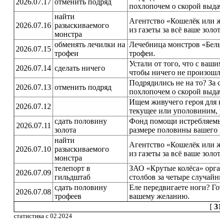
2026.07.17
отменить подряд
похлопочем о скорой выда
найти
Агентство «Кошелёк или ж
2026.07.16
разыскиваемого
из газеты за всё ваше золо
монстра
обменять лечилки на
Лечебница монстров «Бел
2026.07.15
трофеи
трофеи.
Устали от того, что с ваш
2026.07.14
сделать ничего
чтобы ничего не произошл
Подрядились не на то? За
2026.07.13
отменить подряд
похлопочем о скорой выда
Ищем живучего героя для 
2026.07.12
текущее или уполовиним, 
сдать половину
Фонд помощи истребляемы
2026.07.11
золота
размере половины вашего 
найти
Агентство «Кошелёк или ж
2026.07.10
разыскиваемого
из газеты за всё ваше золо
монстра
телепорт в
ЗАО «Крутые колёса» орга
2026.07.09
гильдштаб
столбов за четыре случайн
сдать половину
Еле передвигаете ноги? Г
2026.07.08
трофеев
вашему желанию.
[
3
статистика с 02.2024