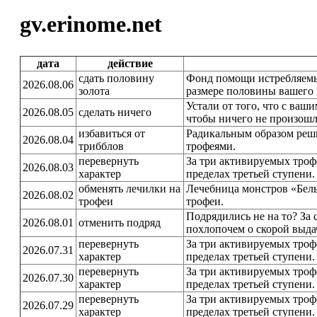
gv.erinome.net
дата
действие
сдать половину
Фонд помощи истребляемы
2026.08.06
золота
размере половины вашего 
Устали от того, что с ваш
2026.08.05
сделать ничего
чтобы ничего не произошл
избавиться от
Радикальным образом реш
2026.08.04
трибблов
трофеями.
перевернуть
За три активируемых троф
2026.08.03
характер
пределах третьей ступени.
обменять лечилки на
Лечебница монстров «Бел
2026.08.02
трофеи
трофеи.
Подрядились не на то? За
2026.08.01
отменить подряд
похлопочем о скорой выда
перевернуть
За три активируемых троф
2026.07.31
характер
пределах третьей ступени.
перевернуть
За три активируемых троф
2026.07.30
характер
пределах третьей ступени.
перевернуть
За три активируемых троф
2026.07.29
характер
пределах третьей ступени.