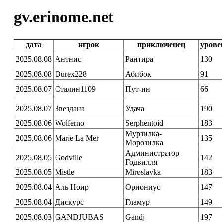
gv.erinome.net
дата
игрок
приключенец
урове
2025.08.08
Антнис
Рантира
130
2025.08.08
Durex228
Абибок
91
2025.08.07
Сталин1109
Пут-ин
66
2025.08.07
Звездана
Удача
190
2025.08.06
Wolferno
Serphentoid
183
Мурзилка-
2025.08.06
Marie La Mer
135
Морозилка
Администратор
2025.08.05
Godville
142
Годвилля
2025.08.05
Mistle
Miroslavka
183
2025.08.04
Аль Ноир
Ориониус
147
2025.08.04
Дискурс
Гламур
149
2025.08.03
GANDJUBAS
Gandj
197