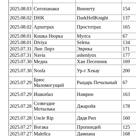
2025.08.03
Ситопанаки
Виннету
154
2025.08.02
DHK
DarkHellKnight
137
2025.08.02
Архитрах
Простотрах
165
2025.08.01
Кошка Нюрка
Мупса
67
2025.08.01
Diviya
Selena
134
2025.07.31
Лин Лирэ
Эврика
171
2025.07.31
Navia
ashenlynx
177
2025.07.30
Медиа
Хан Песенник
169
2025.07.30
Nosfa
Ур-т Хекау
200
Брюс
2025.07.29
Рыцарь Печальный
67
Маломогущий
2025.07.29
Ишкибал
Намрин
163
Созвездие
2025.07.28
Джаройя
178
Мотылька
2025.07.28
Uncle Rip
Дядя Рип
160
2025.07.27
Вогака
Пропиндей
125
2025.07.27
Malefica
Дамиана
168