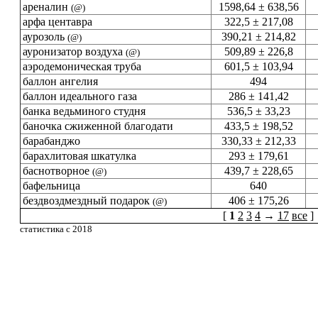
ареналин
1598,64 ± 638,56
(@)
арфа центавра
322,5 ± 217,08
аурозоль
390,21 ± 214,82
(@)
ауронизатор воздуха
509,89 ± 226,8
(@)
аэродемоническая труба
601,5 ± 103,94
баллон ангелия
494
баллон идеального газа
286 ± 141,42
банка ведьминого студня
536,5 ± 33,23
баночка сжиженной благодати
433,5 ± 198,52
барабанджо
330,33 ± 212,33
барахлитовая шкатулка
293 ± 179,61
баснотворное
439,7 ± 228,65
(@)
бафельница
640
бездвоздмездный подарок
406 ± 175,26
(@)
[
1
2
3
4
→
17
все
]
статистика с 2018