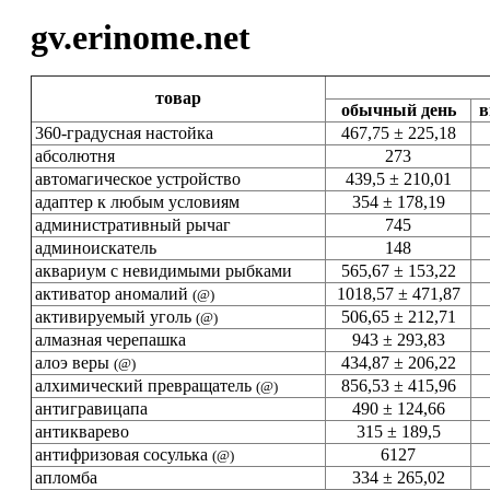
gv.erinome.net
товар
обычный день
в
360-градусная настойка
467,75 ± 225,18
абсолютня
273
автомагическое устройство
439,5 ± 210,01
адаптер к любым условиям
354 ± 178,19
административный рычаг
745
админоискатель
148
аквариум с невидимыми рыбками
565,67 ± 153,22
активатор аномалий
1018,57 ± 471,87
(@)
активируемый уголь
506,65 ± 212,71
(@)
алмазная черепашка
943 ± 293,83
алоэ веры
434,87 ± 206,22
(@)
алхимический превращатель
856,53 ± 415,96
(@)
антигравицапа
490 ± 124,66
антикварево
315 ± 189,5
антифризовая сосулька
6127
(@)
апломба
334 ± 265,02